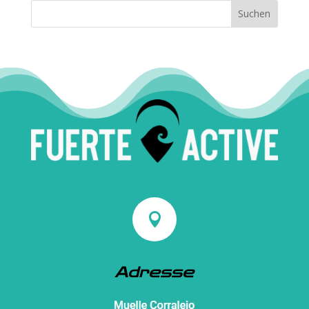

Adresse