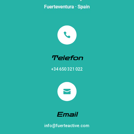

Telefon
+34 650 321 022

Email
info@fuerteactive.com